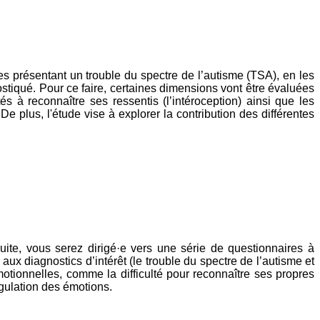
nes présentant un trouble du spectre de l’autisme (TSA), en les
stiqué. Pour ce faire, certaines dimensions vont être évaluées
tés à reconnaître ses ressentis (l’intéroception) ainsi que les
 De plus, l'étude vise à explorer la contribution des différentes
uite, vous serez dirigé·e vers une série de questionnaires à
ux diagnostics d’intérêt (le trouble du spectre de l’autisme et
 émotionnelles, comme la difficulté pour reconnaître ses propres
égulation des émotions.