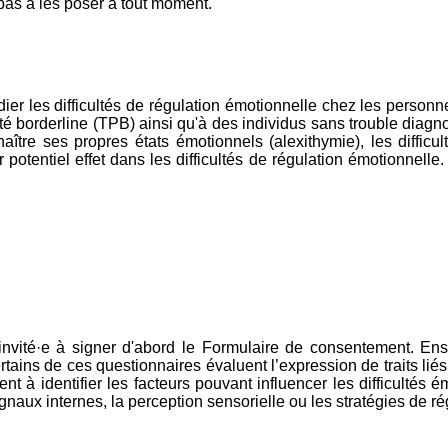
pas à les poser à tout moment.
tudier les difficultés de régulation émotionnelle chez les person
té borderline (TPB) ainsi qu'à des individus sans trouble diagno
naître ses propres états émotionnels (alexithymie), les difficul
 potentiel effet dans les difficultés de régulation émotionnelle.
 invité·e à signer d'abord le Formulaire de consentement. Ens
ins de ces questionnaires évaluent l’expression de traits liés a
sent à identifier les facteurs pouvant influencer les difficultés
signaux internes, la perception sensorielle ou les stratégies de r