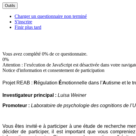
Outils
Charger un questionnaire non terminé
S'inscrire
Finir plus tard
Vous avez complété 0% de ce questionnaire.
0%
Attention : l’exécution de JavaScript est désactivée dans votre navigat
Notice d'information et consentement de participation
Projet REAB :
R
égulation
É
motionnelle dans l’
A
utisme et le t
Investigateur principal :
Luisa Weiner
Promoteur :
Laboratoire de psychologie des cognitions de l’U
Vous êtes invité·e à participer à une étude de recherche me
décider de participer, il est important que vous compreniez